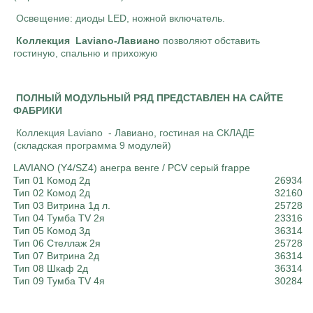
Освещение: диоды LED, ножной включатель.
Коллекция Laviano-Лавиано
позволяют обставить
гостиную, спальню и прихожую
ПОЛНЫЙ МОДУЛЬНЫЙ РЯД ПРЕДСТАВЛЕН НА САЙТЕ
ФАБРИКИ
Коллекция Laviano - Лавиано, гостиная на СКЛАДЕ
(складская программа 9 модулей)
LAVIANO (Y4/SZ4) анегра венге / PCV серый frappe
Тип 01 Комод 2д
26934
Тип 02 Комод 2д
32160
Тип 03 Витрина 1д л.
25728
Тип 04 Тумба TV 2я
23316
Тип 05 Комод 3д
36314
Тип 06 Стеллаж 2я
25728
Тип 07 Витрина 2д
36314
Тип 08 Шкаф 2д
36314
Тип 09 Тумба TV 4я
30284