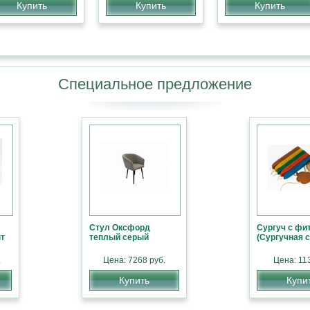
Купить
Купить
Купить
Специальное предложение
Стул Оксфорд
Сургуч с фи
т
теплый серый
(Сургучная с
NTEMPI Стол
Кровать DUPEN «511
.
rone
Цена: 7268 руб.
Fantasy»
Цена: 113
СПЕЦПРЕДЛОЖЕНИЕ
Купить
Купи
Цена: по запросу
Цена: 15900 руб.
Купить
Купить