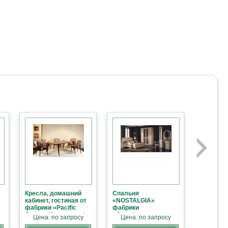
Кресла, домашний
Спальня
кабинет, гостиная от
«NOSTALGIA»
фабрики «Pacific
фабрики
Green» (Австралия)
«Camelgroup»
Цена: по запросу
Цена: по запросу
(Италия)