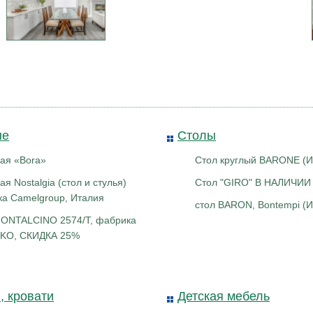
ба-наклейка
Наклейка - пломба Тип-П
Др
27Х100мм
25х60мм
ые
Столы
ая «Bora»
Стол круглый BARONE (И
я Nostalgia (стол и стулья)
Стол "GIRO" В НАЛИЧИИ
а Camelgroup, Италия
стол BARON, Bontempi (
ONTALCINO 2574/T, фабрика
KO, СКИДКА 25%
, кровати
Детская мебель