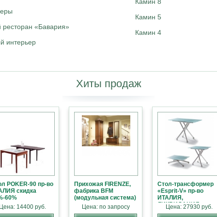
Камин 8
ьеры
Камин 5
 ресторан «Бавария»
Камин 4
й интерьер
Хиты продаж
ол POKER-90 пр-во
Прихожая FIRENZE,
Стол-трансформер
АЛИЯ скидка
фабрика BFM
«Esprit-V» пр-во
%-60%
(модульная система)
ИТАЛИЯ,
ЛИКВИДАЦИЯ
Цена: 14400 руб.
Цена: по запросу
Цена: 27930 руб.
СКЛАД СКИДКА 30%