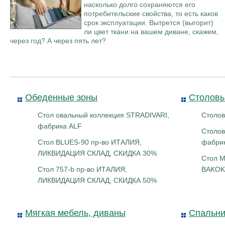
насколько долго сохраняются его
потребительские свойства, то есть каков
срок эксплуатации. Вытрется (выгорит)
ли цвет ткани на вашем диване, скажем,
через год? А через пять лет?
Тросорез-кусачки
Индикаторая плом
КОНТУР-ТЕРМО 
Обеденные зоны
Столов
Стол овальный коллекция STRADIVARI,
Столов
фабрика ALF
Столова
Стол BLUES-90 пр-во ИТАЛИЯ,
фабрик
ЛИКВИДАЦИЯ СКЛАД, СКИДКА 30%
Стол M
Стол 757-b пр-во ИТАЛИЯ,
BAKOK
ЛИКВИДАЦИЯ СКЛАД, СКИДКА 50%
Мягкая мебель, диваны
Спальни