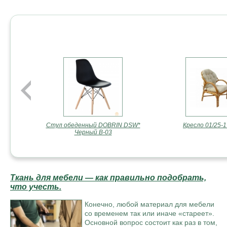
Если вы ищете качественную и стильную мебель от лучших
отвечать всем вашим потребностям и предпочтениям.
Стул обеденный DOBRIN DSW*
Кресло 01/25-1
Черный B-03
Ткань для мебели — как правильно подобрать,
что учесть.
Конечно, любой материал для мебели
со временем так или иначе «стареет».
Основной вопрос состоит как раз в том,