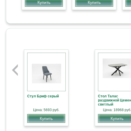
Купить
Купить
Стул Бриф серый
Стол Талас
раздвижной Цемен
светлый
Кровать TRENDY
Обеденная группа
BO
(Тренди), фабрика
Цена: 5693 руб.
«GALILEO» (стекло-
Цена: 18968 руб
Ba
SMA Италия.
металл) фабрики
Купить
«Bontempi», Италия
Купить
Цена: 57214 руб.
Цена: по запросу
Купить
Купить