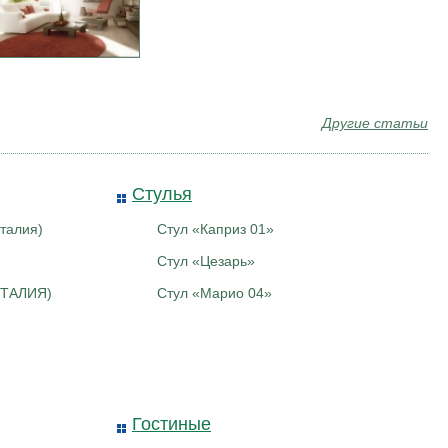
Другие статьи
акон М
Антмагнитная пломба-
наклейка ИМП-2+
Стулья
талия)
Стул «Каприз 01»
Стул «Цезарь»
ИТАЛИЯ)
Стул «Марио 04»
Гостиные