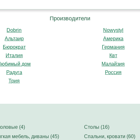
Производители
Dobrin
Nowystyl
Альтаир
Америка
Бюрократ
Германия
Италия
Квт
Любимый дом
Малайзия
Радуга
Россия
Трия
оловые (4)
Столы (16)
гкая мебель, диваны (45)
Спальни, кровати (60)