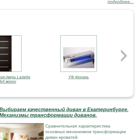
подробнее...
дать уютный и комфортный интерьер, который будет
я дверь Lastella
УФ фонарь
Дуб мокко
Выбираем качественный диван в Екатеринбурге.
Механизмы трансформации диванов.
Cравнительная характеристика
основных механизмов трансформации
диван-кроватей.