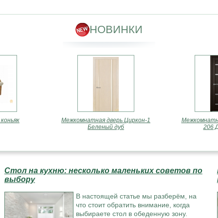
 производителей, то обращайтесь к нам. Мы поможем вам соз
НОВИНКИ
 коньяк
Межкомнатная дверь Циркон-1
Межкомнатна
Беленый дуб
206 
Стол на кухню: несколько маленьких советов по
выбору
В настоящей статье мы разберём, на
что стоит обратить внимание, когда
выбираете стол в обеденную зону.