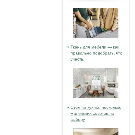
Ткань для мебели — как
правильно подобрать, что
учесть.
Стол на кухню: несколько
маленьких советов по
выбору