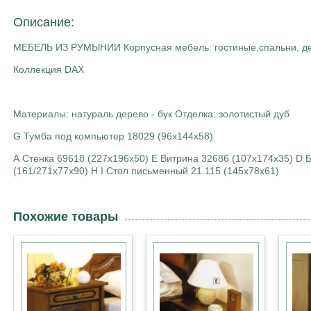
Описание:
МЕБЕЛЬ ИЗ РУМЫНИИ Корпусная мебель: гостиные,спальни, дет
Коллекция DAX
Материалы: натураль дерево - бук Отделка: золотистый дуб
G Тумба под компьютер 18029 (96х144х58)
А Стенка 69618 (227х196х50) Е Витрина 32686 (107х174х35) D 
(161/271х77х90) H I Стол письменный 21.115 (145х78х61)
Похожие товары