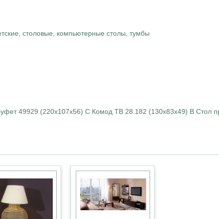
ские, столовые, компьютерные столы, тумбы
Буфет 49929 (220х107х56) С Комод ТВ 28.182 (130х83х49) В Стол 