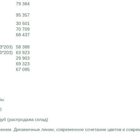
79 384
95 357
30 501
70 709
68 437
3*203)
58 388
0*203)
63 923
29 903
69 323
67 095
бы.
0
дуб (распродажа склад)
временем. Динамичные линии, современное сочетание цветов и совр