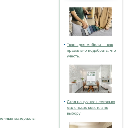
Ткань для мебели — как
правильно подобрать, что
учесть.
Стол на кухню: несколько
маленьких советов по
выбору
еменные материалы.