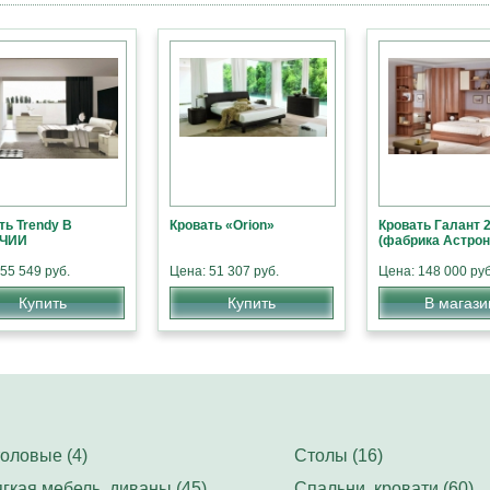
ть Trendу В
Кровать «Orion»
Кровать Галант 
ЧИИ
(фабрика Астрон
55 549 руб.
Цена: 51 307 руб.
Цена: 148 000 руб
Купить
Купить
В магази
оловые (4)
Столы (16)
гкая мебель, диваны (45)
Спальни, кровати (60)