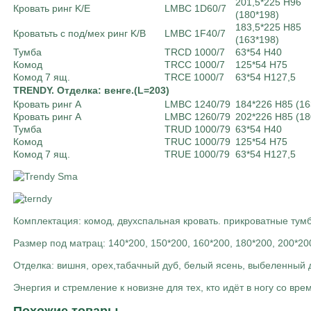
201,5*225 Н96
Кровать ринг K/E
LMBC 1D60/7
(180*198)
183,5*225 Н85
Кроватьть с под/мех ринг K/B
LMBC 1F40/7
(163*198)
Тумба
TRCD 1000/7
63*54 H40
Комод
TRCC 1000/7
125*54 H75
Комод 7 ящ.
TRCE 1000/7
63*54 H127,5
TRENDY. Отделка: венге.(L=203)
Кровать ринг A
LMBC 1240/79
184*226 Н85 (16
Кровать ринг A
LMBC 1260/79
202*226 Н85 (18
Тумба
TRUD 1000/79
63*54 H40
Комод
TRUC 1000/79
125*54 H75
Комод 7 ящ.
TRUE 1000/79
63*54 H127,5
Комплектация: комод, двухспальная кровать. прикроватные тум
Размер под матрац: 140*200, 150*200, 160*200, 180*200, 200*20
Отделка: вишня, орех,табачный дуб, белый ясень, выбеленный 
Энергия и стремление к новизне для тех, кто идёт в ногу со 