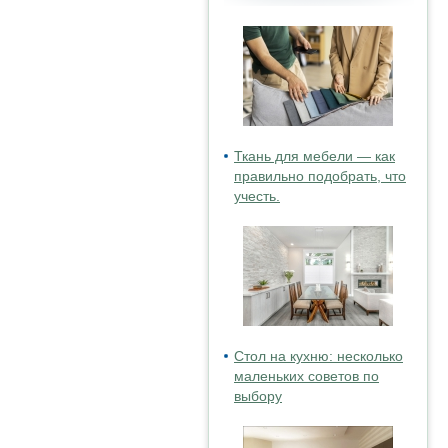
Ткань для мебели — как
правильно подобрать, что
учесть.
Стол на кухню: несколько
маленьких советов по
выбору