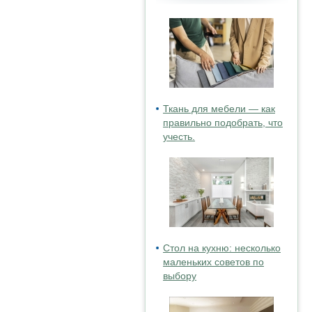
Ткань для мебели — как
правильно подобрать, что
учесть.
Стол на кухню: несколько
маленьких советов по
выбору