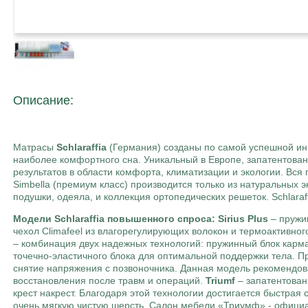
Описание:
Матрасы
Schlaraffia
(Германия) созданы по самой успешной ин
наиболее комфортного сна. Уникальный в Европе, запатентован
результатов в области комфорта, климатизации и экологии. Вс
Simbella (премиум класс) производится только из натуральных э
подушки, одеяла, и коллекция ортопедических решеток. Schlara
Модели Schlaraffia повышенного спроса:
Sirius Plus
– пружи
чехол Climafeel из влагорегулирующих волокон и термоактивног
– комбинация двух надежных технологий: пружинный блок карма
точечно-эластичного блока для оптимальной поддержки тела. 
снятие напряжения с позвоночника. Данная модель рекомендов
восстановления после травм и операций.
Triumf
– запатентован
крест накрест. Благодаря этой технологии достигается быстра
очень мягкую чистую шерсть. Салон мебели «Триумф» - официал