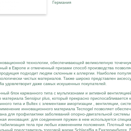
Германия
новационной технологии, обеспечивающей великолепную точечную
ный в Европе и отмеченный призами способ производства позволя
я продукция подходит людям склонным к аллергии. Наиболее попул
кологически чистых материалов. Также широко представлен аксессуа
ffia удовлетворит даже самых искушенных покупателей.
нный блок карманного типа с мультизонами и активной вентиляцие
о материала Sensipur plus, который прекрасно приспосабливается 
нного типа и Bultex с элементами амортизации , вентиляции, сист
Применение инновационного материала Tecnogel позволяет обеспеч
ана для профилактики заболеваний опорно-двигательной системы 
ная инновация: для соединения пружин в нем используется специ
я стабилизация тела при любых изменениям положения. Плотный че
ьный представитель торговой марки Schlaraffia в Екатеринбурге.