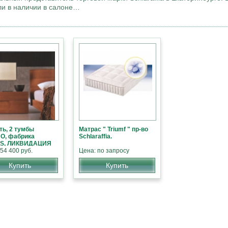
ели в наличии в салоне…
ть, 2 тумбы
Матрас " Triumf " пр-во
O, фабрика
Schlaraffia.
S, ЛИКВИДАЦИЯ
Д, СКИДКА 40%
54 400 руб.
Цена: по запросу
Купить
Купить