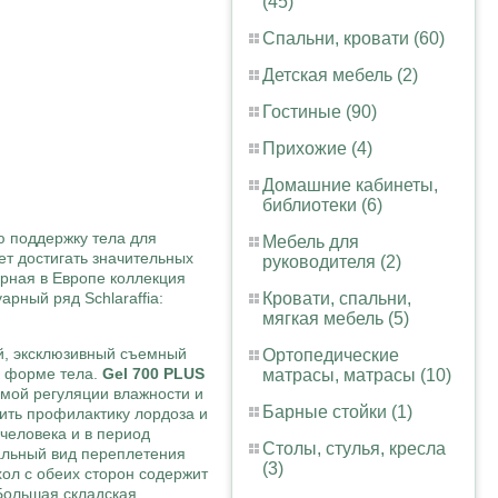
(45)
Спальни, кровати (60)
Детская мебель (2)
Гостиные (90)
Прихожие (4)
Домашние кабинеты,
библиотеки (6)
 поддержку тела для
Мебель для
ет достигать значительных
руководителя (2)
ярная в Европе коллекция
Кровати, спальни,
рный ряд Schlaraffia:
мягкая мебель (5)
й, эксклюзивный съемный
Ортопедические
к форме тела.
Gel 700 PLUS
матрасы, матрасы (10)
емой регуляции влажности и
Барные стойки (1)
ить профилактику лордоза и
человека и в период
Столы, стулья, кресла
альный вид переплетения
(3)
хол с обеих сторон содержит
 Большая складская