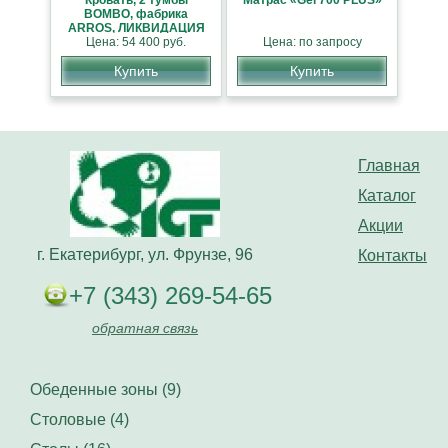
Кровать, 2 тумбы
Матрас «Gel 700 PLUS»
BOMBO, фабрика
ARROS, ЛИКВИДАЦИЯ
СКЛАД, СКИДКА 40%
Цена: 54 400 руб.
Цена: по запросу
Купить
Купить
Главная
Каталог
Акции
г. Екатерибург, ул. Фрунзе, 96
Контакты
+7 (343) 269-54-65
обратная связь
Обеденные зоны (9)
Столовые (4)