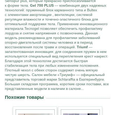
Sensipur plus, который прекрасно приспосабливается
к форме тела.
Gel 700 PLUS
— комбинация двух надежных
технологий: пружинный блок карманного типа и Bultex
с элементами амортизации , вентиляции, системой
регуляции влажности и точечно-эластичного блока для
оптимальной поддержки тела. Применение инновационного
материала Tecnogel позволяет обеспечить профилактику
лордоза и снятие напряжения с позвоночника. Данная
модель рекомендована для профилактики заболеваний
опорно-двигательной системы человека и в период
восстановления после травм и операций.
Triumf
—
запатентованная инновация: для соединения пружин в нем
используется специальный вид переплетения крест накрест.
Благодаря этой технологии достигается быстрая
стабилизация тела при любых изменениям положения.
Плотный чехол с обеих сторон содержит очень мягкую
чистую шерсть. Салон мебели «Триумф» — официальный
представитель торговой марки Schlaraffia в Екатеринбурге.
Большая складская программа, короткие сроки поставки, все
представленные модели в наличии в салоне...
Похожие товары