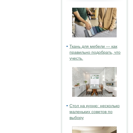
Ткань для мебели — как
правильно подобрать, что
учесть.
Стол на кухню: несколько
маленьких советов по
выбору