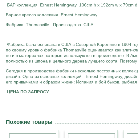
БАР коллекция Ernest Hemingway 106cm h x 192cm w x 79cm 
Барное кресло коллекция Ernest Hemingway
Фабрика: Thomasville . Производство: США
Фабрика была основана в США в Северной Каролине в 1904 го
по своему уровню фабрика Thomasville оценивается как элит-к
но и в материалах, которые используются в производстве. В Ам
полностью из шпона и цельного дерева лучшего сорта. Поэтому
Сегодня в производстве фабрики несколько постоянных коллекц
дизайн. Одна из основных коллекций - Ernest Hemingway, диза
его привычками и образом жизни: Испания и бой быков, рыбная 
ЦЕНА ПО ЗАПРОСУ
Похожие товары