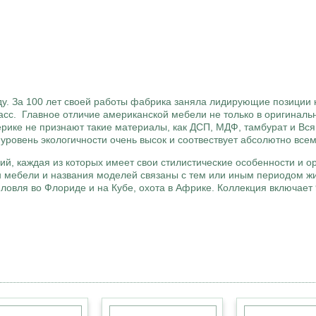
d
ду. За 100 лет своей работы фабрика заняла лидирующие позиции
ласс. Главное отличие американской мебели не только в оригинал
ерике не признают такие материалы, как ДСП, МДФ, тамбурат и Вс
 уровень экологичности очень высок и соотвествует абсолютно все
ий, каждая из которых имеет свои стилистические особенности и 
йн мебели и названия моделей связаны с тем или иным периодом жи
ловля во Флориде и на Кубе, охота в Африке. Коллекция включает