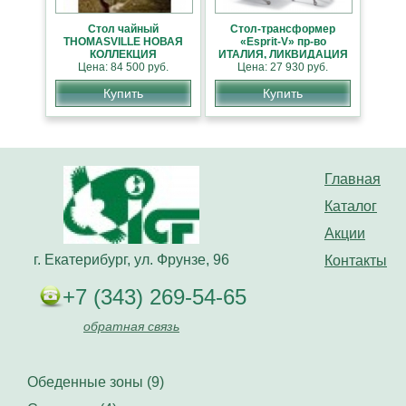
Стол чайный
Стол-трансформер
THOMASVILLE НОВАЯ
«Esprit-V» пр-во
КОЛЛЕКЦИЯ
ИТАЛИЯ, ЛИКВИДАЦИЯ
АМЕРИКАНСКОЙ
Цена: 84 500 руб.
СКЛАД СКИДКА 30%
Цена: 27 930 руб.
МЕБЕЛИ
Купить
Купить
Главная
Каталог
Акции
г. Екатерибург, ул. Фрунзе, 96
Контакты
+7 (343) 269-54-65
обратная связь
Обеденные зоны (9)